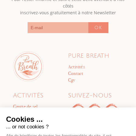
côtés
inscrivez-vous gratuitement à notre Newsletter
OK
PURE BREATH
Activités
Contact
Cgv
ACTIVITÉS
SUIVEZ-NOUS
Grotte de sel
Cabines de flottaison
Cookies ...
Boost Session
Méditation sonore
... or not cookies ?
Soins énergétiques
Afin de bénéficier de toutes les fonctionnalités du site, il est