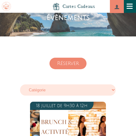
Cartes Cadeaux
Évènements
< div id="swipbtnprev-sw-master" class="swiper-button-prev">
Réserver
18 juillet de 9h30 à 12h