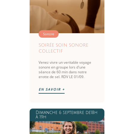
Sonore
SOIRÉE SOIN SONORE
COLLECTIF
Venez vivre un veritable voyage
sonore en groupe lors d'une
séance de 60 min dans notre
grotte de sel. RDV LE 01/09,
13/10, 10/11 ET 08/12 à 18h30
EN SAVOIR +
Dimanche 6 septembre de18h
à 19h