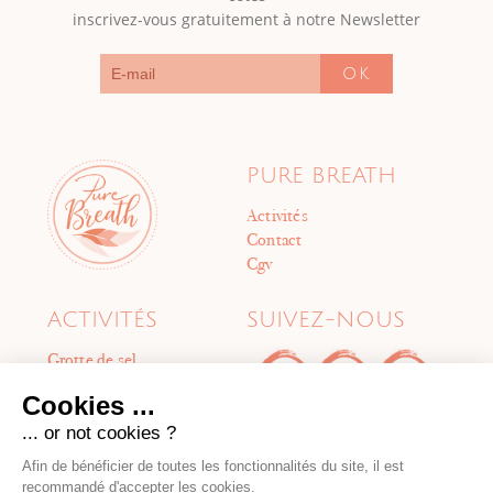
inscrivez-vous gratuitement à notre Newsletter
OK
PURE BREATH
Activités
Contact
Cgv
ACTIVITÉS
SUIVEZ-NOUS
Grotte de sel
Cabines de flottaison
Cookies ...
Boost Session
Méditation sonore
... or not cookies ?
Soins énergétiques
Afin de bénéficier de toutes les fonctionnalités du site, il est
Drainage Lymphatique
recommandé d'accepter les cookies.