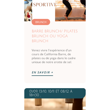
BRUNCH
BARRE BRUNCH/ PILATES
BRUNCH OU YOGA
BRUNCH
Venez vivre l'expérience d'un
cours de California Barre, de
pilates ou de yoga dans le cadre
unique de notre grotte de sel,
suivi d'un brunch signature made
in Pure Breath. Nos petits chefs
EN SAVOIR +
cuistos vous préparent un
assortiment de produits
savoureux : pancakes, bowl salé,
tartines... retrouvez tous les
incontournables du brunch !
01/09, 13/10, 10/11 ET 08/12 à
NOUVELLES DATES 2026 Samedi
18h30 ,
18 Juillet : barre brunch à 9h30