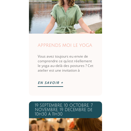
APPRENDS MOI LE YOGA
Vous avez toujours eu envie de
comprendre ce qu’est réellement
le yoga au-delà des postures ? Cet
atelier est une invitation à
découvrir les fondements de cette
pratique millénaire dans une
EN SAVOIR +
ambiance bienveillante et
accessible à tous. Que vous soyez
curieux ou que vous souhaitiez
débuter une pratique régulière,
cet atelier vous donnera les clés
19 SEPTEMBRE, 10 OCTOBRE, 7
pour comprendre et
NOVEMBRE, 19 DECEMBRE de
expérimenter le yoga dans toute
10h30 à 11h30
sa richesse. Aucune expérience
préalable n’est nécessaire. Venez
tel que vous êtes !